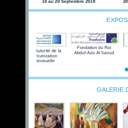
16 au 20 Septembre 2019
20
EXPOS
mium
Fondation du Roi
Haute Autorité de la
Abdul-Aziz Al Saoud
Communication
Audiovisuelle
GALERIE 