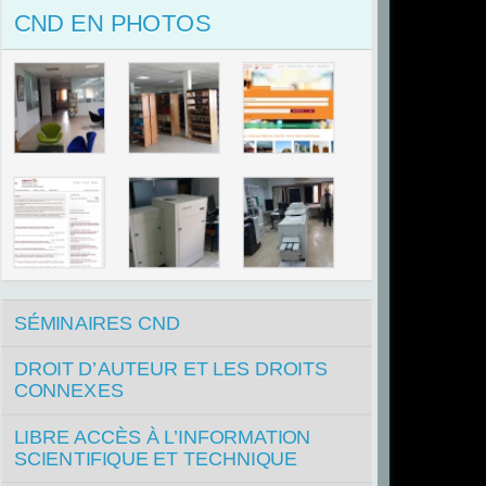
CND EN PHOTOS
AJAA
SÉMINAIRES CND
DROIT D’AUTEUR ET LES DROITS
CONNEXES
LIBRE ACCÈS À L’INFORMATION
SCIENTIFIQUE ET TECHNIQUE