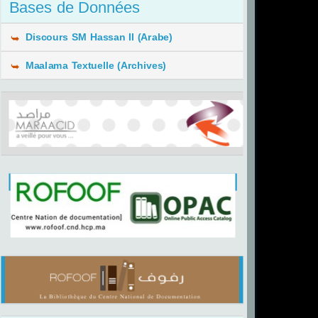
Bases de Données
Discours SM Hassan II (Arabe)
Maalama Textuelle (Archives)
Exchange Data
KB Crawl SAS
International
 Plaza
Saïd QODAID
Hamid BOUHIOUI