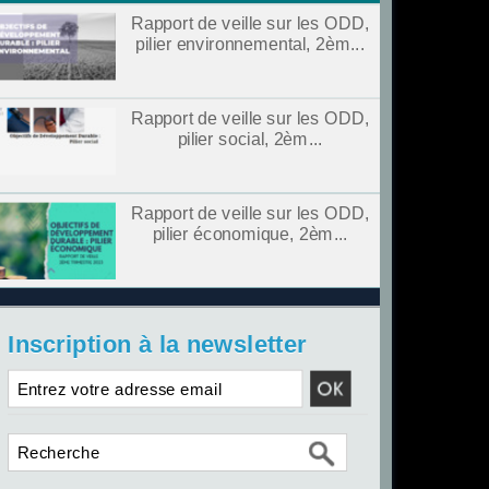
Rapport de veille sur les ODD,
pilier environnemental, 2èm...
Rapport de veille sur les ODD,
pilier social, 2èm...
Rapport de veille sur les ODD,
pilier économique, 2èm...
Inscription à la newsletter
Industrie du 27 au 31 Janvier
Conjon
2020
2020