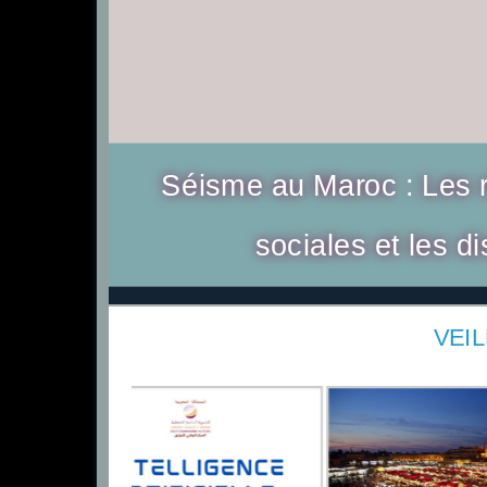
Rapport de veille sur les 
Séisme au Maroc : Les 
sociales et les d
trim
VEI