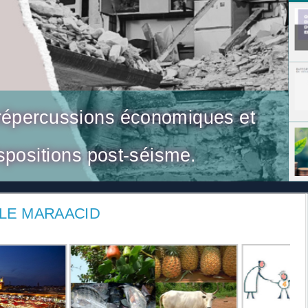
ODD, pilier environnemental, 2ème
répercussions économiques et
ispositions post-séisme.
estre 2023
LLE MARAACID